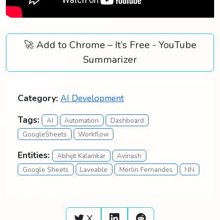
🚀 Add to Chrome – It’s Free - YouTube
Summarizer
Category:
AI Development
Tags:
AI
Automation
Dashboard
GoogleSheets
Workflow
Entities:
Abhijit Kalamkar
Avinash
Google Sheets
Laveable
Merlin Fernandes
NN
X