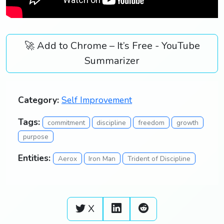
🚀 Add to Chrome – It’s Free - YouTube
Summarizer
Category:
Self Improvement
Tags:
commitment
discipline
freedom
growth
purpose
Entities:
Aerox
Iron Man
Trident of Discipline
X