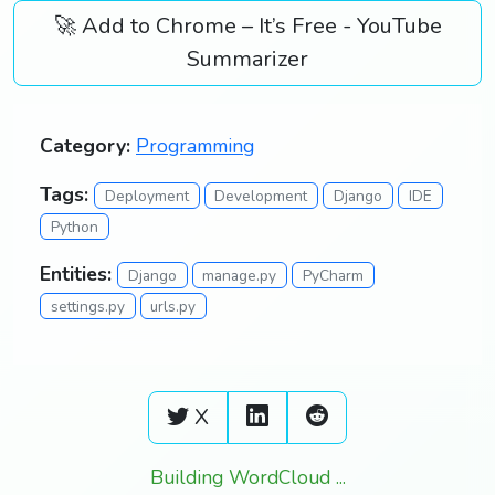
🚀 Add to Chrome – It’s Free - YouTube
Summarizer
Category:
Programming
Tags:
Deployment
Development
Django
IDE
Python
Entities:
Django
manage.py
PyCharm
settings.py
urls.py
X
Building WordCloud ...