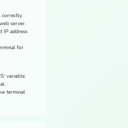
 correctly.
 web server.
st IP address
erminal for
S' variable.
al.
ew terminal