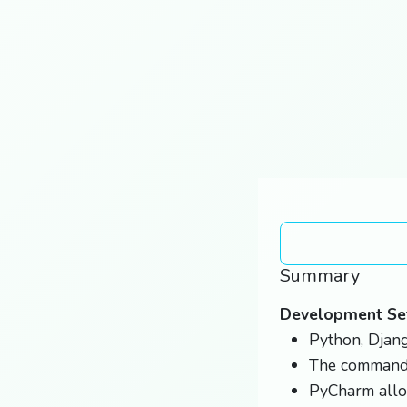
Summary
Development Se
Python, Djang
The command '
PyCharm allow