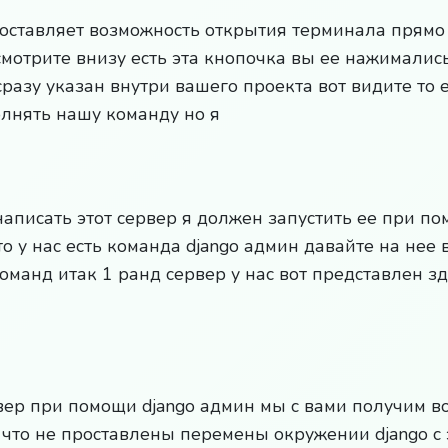
оставляет возможность открытия терминала прямо 
мотрите внизу есть эта кнопочка вы ее нажимались
разу указан внутри вашего проекта вот видите то е
олнять нашу команду но я
написать этот сервер я должен запустить ее при по
о у нас есть команда django админ давайте на нее 
оманд итак 1 ранд сервер у нас вот представлен зд
вер при помощи django админ мы с вами получим в
 что не проставлены перемены окружении django с 