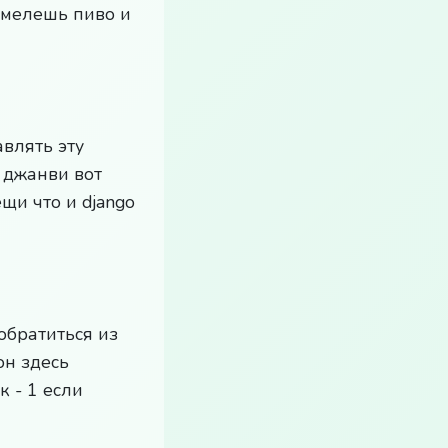
 мелешь пиво и
авлять эту
 джанви вот
щи что и django
обратиться из
он здесь
 - 1 если