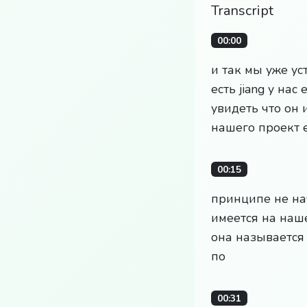
Transcript
00:00
и так мы уже ус
есть jiang у на
увидеть что он 
нашего проект 
00:15
принципе не нач
имеется на наш
она называется 
по
00:31