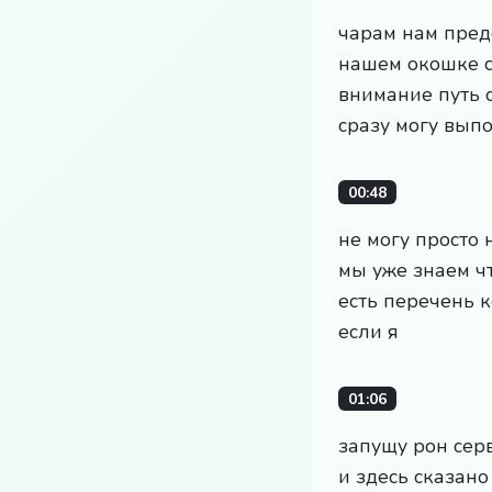
чарам нам пред
нашем окошке с
внимание путь с
сразу могу вып
00:48
не могу просто 
мы уже знаем чт
есть перечень к
если я
01:06
запущу рон сер
и здесь сказано