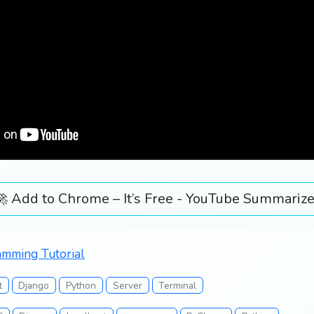
🚀 Add to Chrome – It’s Free - YouTube Summarize
mming Tutorial
t
Django
Python
Server
Terminal