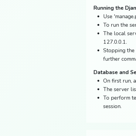
Running the Dja
Use 'manage.p
To run the se
The local ser
127.0.0.1.
Stopping the 
further comm
Database and S
On first run,
The server lis
To perform t
session.