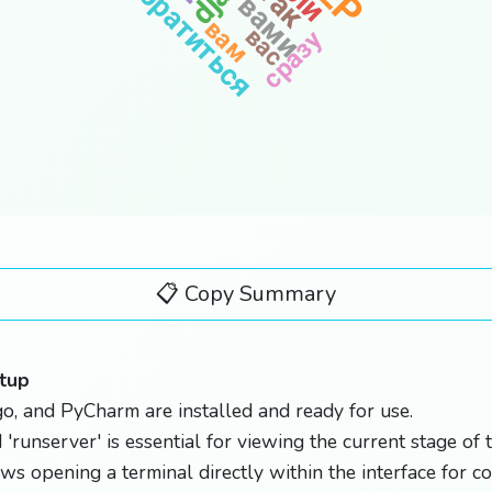
обратиться
так
вами
вам
вас
сразу
📋 Copy Summary
tup
o, and PyCharm are installed and ready for use.
runserver' is essential for viewing the current stage of t
s opening a terminal directly within the interface for c