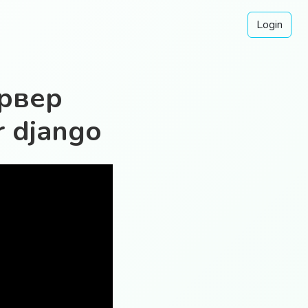
Login
ервер
r django