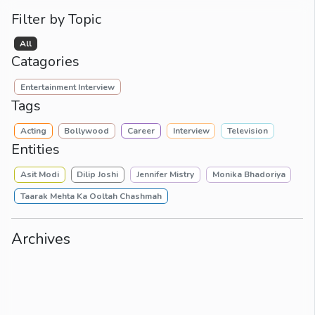
Filter by Topic
All
Catagories
Entertainment Interview
Tags
Acting
Bollywood
Career
Interview
Television
Entities
Asit Modi
Dilip Joshi
Jennifer Mistry
Monika Bhadoriya
Taarak Mehta Ka Ooltah Chashmah
Archives