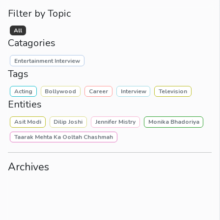
Filter by Topic
All
Catagories
Entertainment Interview
Tags
Acting
Bollywood
Career
Interview
Television
Entities
Asit Modi
Dilip Joshi
Jennifer Mistry
Monika Bhadoriya
Taarak Mehta Ka Ooltah Chashmah
Archives