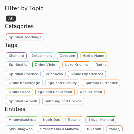
Filter by Topic
All
Catagories
Spiritual Teachings
Tags
Chanting
Detachment
Devotion
God's Name
Spirituality
Divine Vision
Lord Krishna
Radha
Spiritual Practice
Vrindavan
Divine Experiences
Divine Knowledge
Ego and Humility
Spiritual Surrender
Divine Grace
Ego and Realization
Renunciation
Spiritual Growth
Suffering and Growth
Entities
Hiranyakashipu
Kabir Das
Ravana
Shivaji Maharaj
Shri Bhagwan
Sitaram Das Ji Maharaj
Tukaram
Yamraj