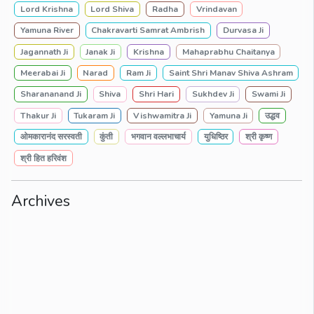
Lord Krishna
Lord Shiva
Radha
Vrindavan
Yamuna River
Chakravarti Samrat Ambrish
Durvasa Ji
Jagannath Ji
Janak Ji
Krishna
Mahaprabhu Chaitanya
Meerabai Ji
Narad
Ram Ji
Saint Shri Manav Shiva Ashram
Sharananand Ji
Shiva
Shri Hari
Sukhdev Ji
Swami Ji
Thakur Ji
Tukaram Ji
Vishwamitra Ji
Yamuna Ji
उद्धव
ओमकारानंद सरस्वती
कुंती
भगवान वल्लभाचार्य
युधिष्ठिर
श्री कृष्ण
श्री हित हरिवंश
Archives